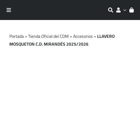
Saltar
al
Toggle
contenido
Navigation
Equipaciones
Portada
»
Tienda Oficial del CDM
»
Accesorios
»
LLAVERO
MOSQUETON C.D. MIRANDÉS 2025/2026
Entrenamiento
Moda
Accesorios
Outlet