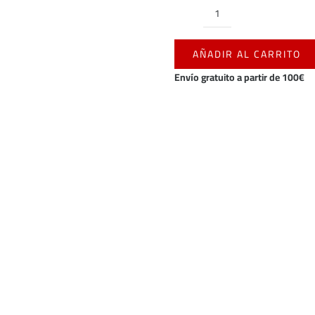
BABERO
ROJILLO
AÑADIR AL CARRITO
DE
NACIMIENTO
Envío gratuito a partir de 100€
cantidad