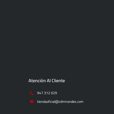
Atención Al Cliente
947 312 029
tiendaoficial@cdmirandes.com