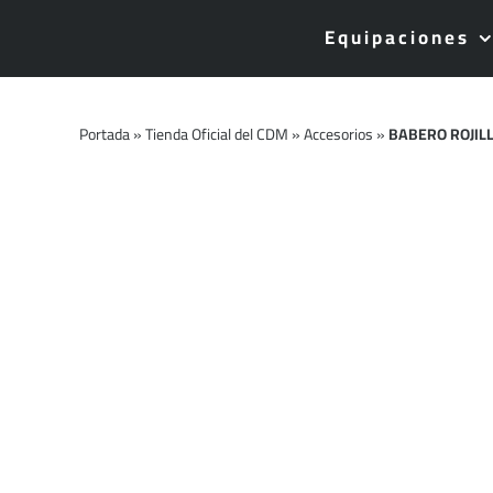
Saltar
Equipaciones
al
contenido
Portada
»
Tienda Oficial del CDM
»
Accesorios
»
BABERO ROJIL