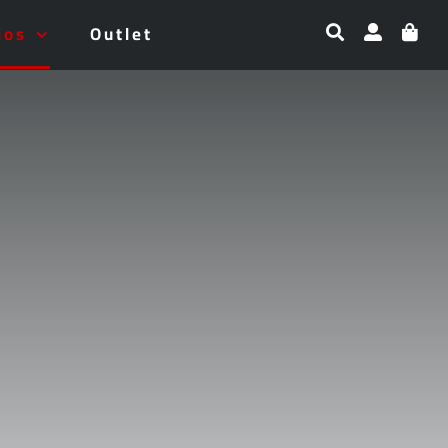
ios
Outlet