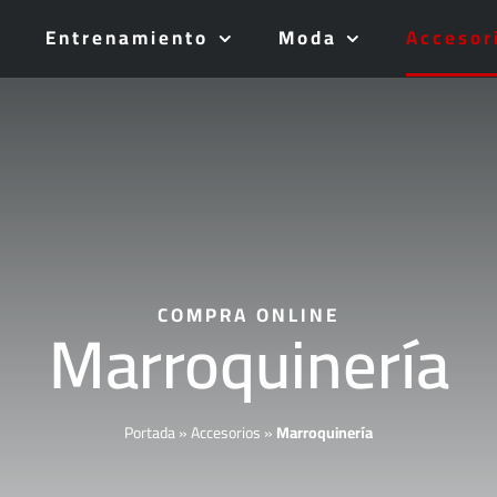
Entrenamiento
Moda
Accesor
COMPRA ONLINE
Marroquinería
Portada
»
Accesorios
»
Marroquinería