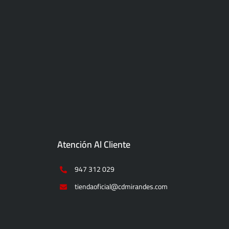
Atención Al Cliente
947 312 029
tiendaoficial@cdmirandes.com