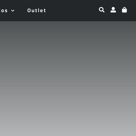
ios
Outlet