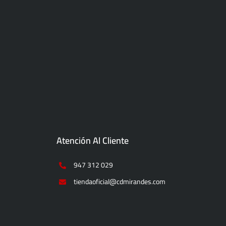
Atención Al Cliente
947 312 029
tiendaoficial@cdmirandes.com