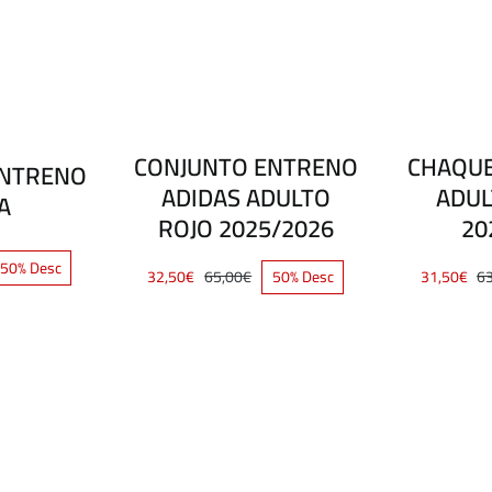
CONJUNTO ENTRENO
CHAQUE
ENTRENO
ADIDAS ADULTO
ADUL
A
ROJO 2025/2026
20
50% Desc
32,50
€
65,00
€
50% Desc
31,50
€
6
El
El
cio
cio
precio
precio
ginal
ual
original
actual
:
era:
es:
00€.
50€.
65,00€.
32,50€.