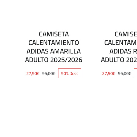
CAMISETA
CAMIS
CALENTAMIENTO
CALENTAM
ADIDAS AMARILLA
ADIDAS 
ADULTO 2025/2026
ADULTO 202
27,50
€
55,00
€
50% Desc
27,50
€
55,00
€
El
El
El
El
precio
precio
pre
pre
original
actual
ori
act
era:
es:
era
es:
55,00€.
27,50€.
55,
27,