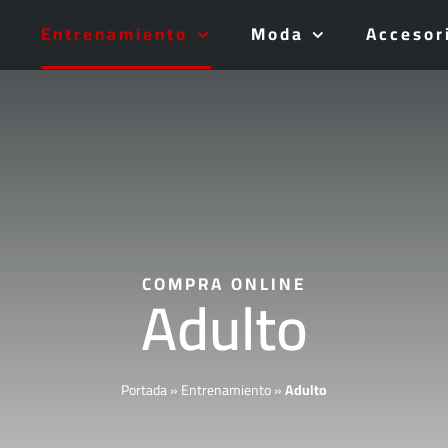
Entrenamiento
Moda
Accesor
COMPRA ONLINE
Adulto
Portada
»
Entrenamiento
»
Adulto