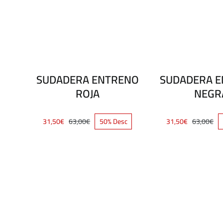
SUDADERA ENTRENO
SUDADERA 
ROJA
NEGR
31,50
€
63,00
€
50% Desc
31,50
€
63,00
€
El
El
El
El
precio
precio
pre
pre
original
actual
ori
act
era:
es:
era
es:
63,00€.
31,50€.
63,
31,