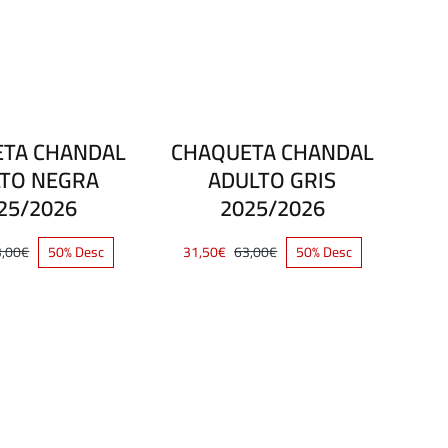
TA CHANDAL
CHAQUETA CHANDAL
TO NEGRA
ADULTO GRIS
25/2026
2025/2026
3,00
€
50% Desc
31,50
€
63,00
€
50% Desc
El
El
El
El
precio
precio
precio
precio
original
actual
original
actual
era:
es:
era:
es:
63,00€.
31,50€.
63,00€.
31,50€.