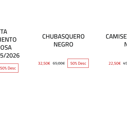
ETA
CHUBASQUERO
CAMISE
IENTO
NEGRO
ROSA
5/2026
32,50
€
65,00
€
50% Desc
22,50
€
4
El
El
50% Desc
precio
precio
cio
cio
original
actual
ginal
ual
era:
es:
:
65,00€.
32,50€.
00€.
50€.