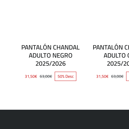
PANTALÓN CHANDAL
PANTALÓN 
ADULTO NEGRO
ADULTO 
2025/2026
2025/2
31,50
€
63,00
€
50% Desc
31,50
€
63,00
€
El
El
El
El
precio
precio
pre
pre
original
actual
ori
act
era:
es:
era
es:
63,00€.
31,50€.
63,
31,