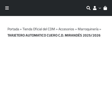
Saltar
al
Toggle
contenido
Navigation
Equipaciones
Portada
»
Tienda Oficial del CDM
»
Accesorios
»
Marroquinería
»
TARJETERO AUTOMATICO CUERO C.D. MIRANDÉS 2025/2026
Entrenamiento
Moda
Accesorios
Outlet