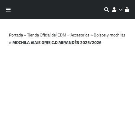
Saltar
al
Toggle
contenido
Navigation
Equipaciones
Portada
»
Tienda Oficial del CDM
»
Accesorios
»
Bolsos y mochilas
»
MOCHILA VIAJE GRIS C.D.MIRANDÉS 2025/2026
Entrenamiento
Moda
Accesorios
Outlet