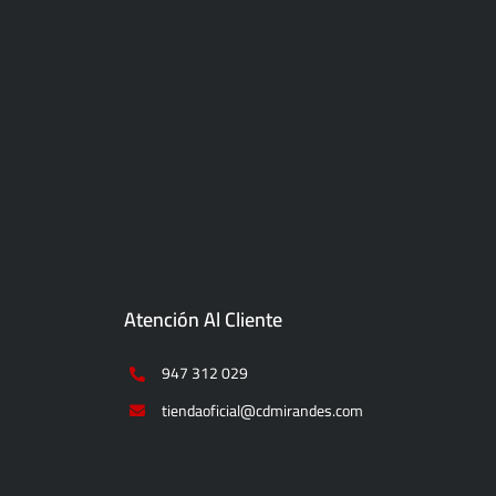
Atención Al Cliente
947 312 029
tiendaoficial@cdmirandes.com