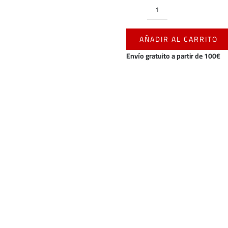
Mochila
cuerdas
AÑADIR AL CARRITO
líneas
CD
Envío gratuito a partir de 100€
Mirandés
cantidad