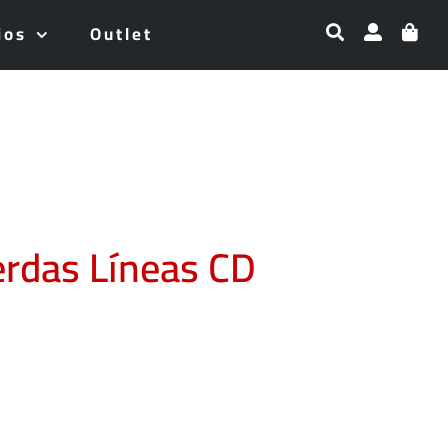
ios
Outlet
erdas Líneas CD