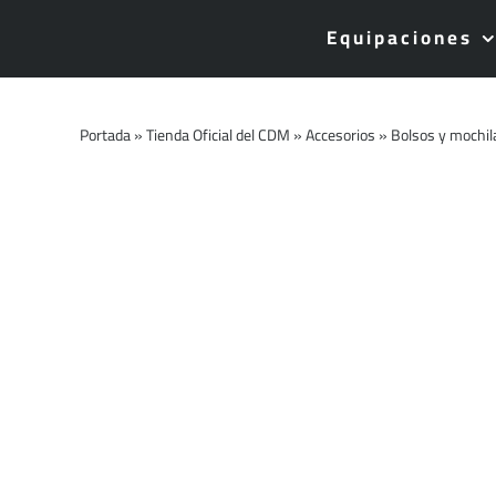
Saltar
Equipaciones
al
contenido
Portada
»
Tienda Oficial del CDM
»
Accesorios
»
Bolsos y mochil