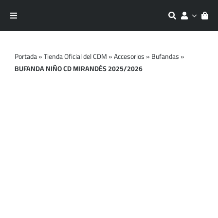
Saltar
al
Toggle
contenido
Navigation
Equipaciones
Portada
»
Tienda Oficial del CDM
»
Accesorios
»
Bufandas
»
BUFANDA NIÑO CD MIRANDÉS 2025/2026
Entrenamiento
Moda
Accesorios
Outlet