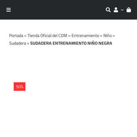
Saltar
al
Toggle
contenido
Navigation
Equipaciones
Portada
»
Tienda Oficial del CDM
»
Entrenamiento
»
Niño
»
Sudadera
»
SUDADERA ENTRENAMIENTO NIÑO NEGRA
Entrenamiento
Moda
Accesorios
50%
Outlet