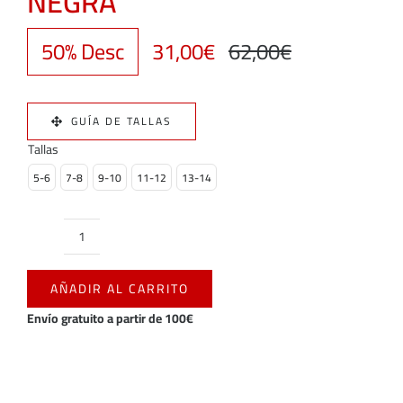
NEGRA
50% Desc
31,00
€
62,00
€
El
El
precio
precio
GUÍA DE TALLAS
original
actual
Tallas
5-6
7-8
9-10
11-12
13-14
era:
es:
62,00€.
31,00€.
SUDADERA
ENTRENAMIENTO
AÑADIR AL CARRITO
NIÑO
NEGRA
Envío gratuito a partir de 100€
cantidad