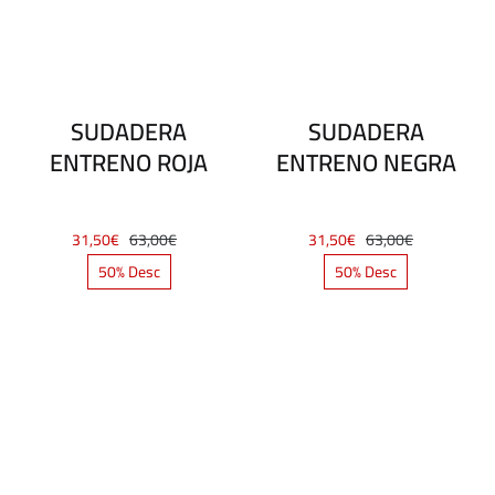
SUDADERA
SUDADERA
ENTRENO ROJA
ENTRENO NEGRA
31,50
€
63,00
€
31,50
€
63,00
€
El
El
El
El
50% Desc
50% Desc
precio
precio
precio
precio
original
actual
original
actual
era:
es:
era:
es:
63,00€.
31,50€.
63,00€.
31,50€.