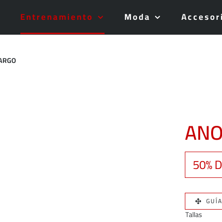
Entrenamiento
Moda
Accesor
ARGO
ANO
50% D
GUÍ
Tallas