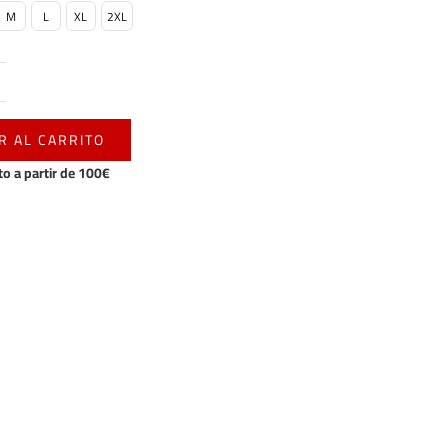
M
L
XL
2XL
era:
es:
110,00€.
55,00€.
NORAK
ARGO
R AL CARRITO
ntidad
to a partir de 100€