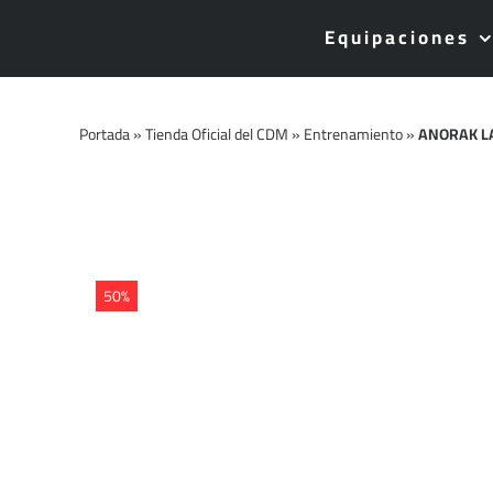
Saltar
Equipaciones
al
contenido
Portada
»
Tienda Oficial del CDM
»
Entrenamiento
»
ANORAK L
50%