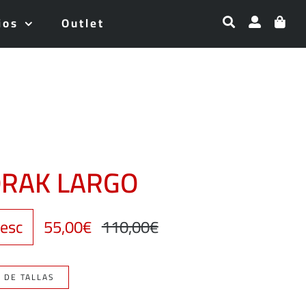
ios
Outlet
RAK LARGO
esc
55,00
€
110,00
€
El
El
precio
precio
A DE TALLAS
original
actual